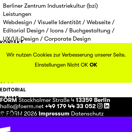
Berliner Zentrum Industriekultur (bzi)
Leistungen
Webdesign
/
Visuelle Identität
/
Webseite
/
Editorial Design
/
Icons
/
Buchgestaltung
/
UX/UI-Design
/
Corporate Design
KONTAKT
INFO
Wir nutzen Cookies zur Verbesserung unserer Seite.
Einstellungen
Nicht OK
OK
ALLE PROJEKTE
VISUELLE IDENTITÄT
LOGO
EDITORIAL
PLAKAT
FÖRM
Stockholmer Straße 4
13359 Berlin
hallo@foerm.net
+49 179 44 33 052
ILLUSTRATION
© FÖRM 2026
Impressum
Datenschutz
WEBSEITE