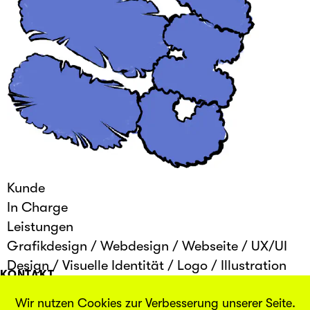
Kunde
In Charge
Leistungen
Grafikdesign
/
Webdesign
/
Webseite
/
UX/UI
Design
/
Visuelle Identität
/
Logo
/
Illustration
KONTAKT
INFO
Wir nutzen Cookies zur Verbesserung unserer Seite.